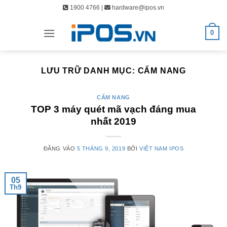
Bỏ
1900 4766 |
hardware@ipos.vn
qua
nội
0
dung
LƯU TRỮ DANH MỤC:
CẨM NANG
CẨM NANG
TOP 3 máy quét mã vạch đáng mua
nhất 2019
ĐĂNG VÀO
5 THÁNG 9, 2019
BỞI
VIỆT NAM IPOS
05
Th9