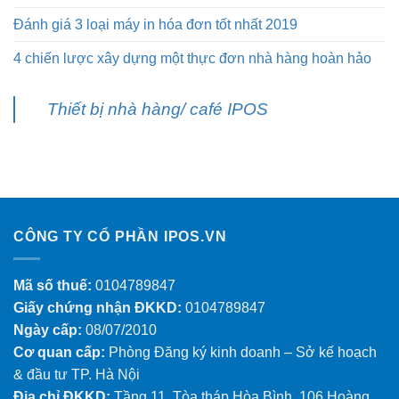
Đánh giá 3 loại máy in hóa đơn tốt nhất 2019
4 chiến lược xây dựng một thực đơn nhà hàng hoàn hảo
Thiết bị nhà hàng/ café IPOS
CÔNG TY CỔ PHẦN IPOS.VN
Mã số thuế:
0104789847
Giấy chứng nhận ĐKKD:
0104789847
Ngày cấp:
08/07/2010
Cơ quan cấp:
Phòng Đăng ký kinh doanh – Sở kế hoạch
& đầu tư TP. Hà Nội
Địa chỉ ĐKKD:
Tầng 11, Tòa tháp Hòa Bình, 106 Hoàng