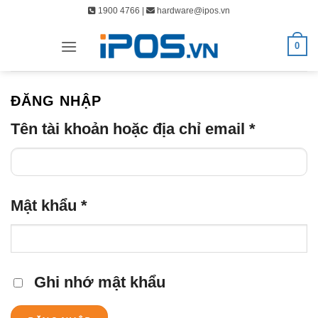
Bỏ
1900 4766 |
hardware@ipos.vn
qua
nội
0
dung
ĐĂNG NHẬP
Bắt
Tên tài khoản hoặc địa chỉ email
*
buộc
Bắt
Mật khẩu
*
buộc
Ghi nhớ mật khẩu