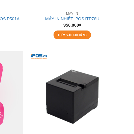
MÁY IN
POS P501A
MÁY IN NHIỆT iPOS iTP76U
950.000
₫
THÊM VÀO GIỎ HÀNG