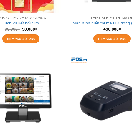
A BÁO TIỀN VỀ (SOUNDBOX)
THIẾT BỊ HIỂN THỊ MÃ Q
Dịch vụ kết nối Sim
Màn hình hiển thị mã QR động
Giá
Giá
80.000
₫
50.000
₫
490.000
₫
gốc
hiện
là:
tại
THÊM VÀO GIỎ HÀNG
THÊM VÀO GIỎ HÀNG
80.000₫.
là:
50.000₫.