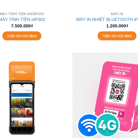
MÁY TÍNH TIỀN ANDROID
MÁY IN
MÁY TÍNH TIỀN iAP302
MÁY IN NHIỆT BLUETOOTH i
7.500.000
₫
1.200.000
₫
THÊM VÀO GIỎ HÀNG
THÊM VÀO GIỎ HÀNG