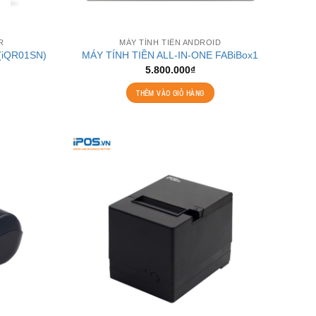
R
MÁY TÍNH TIỀN ANDROID
 (iQR01SN)
MÁY TÍNH TIỀN ALL-IN-ONE FABiBox1
5.800.000
₫
THÊM VÀO GIỎ HÀNG