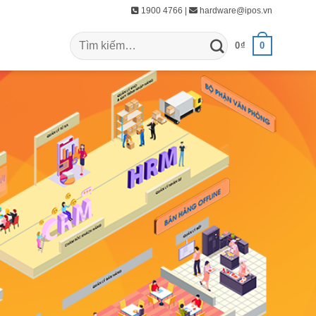
1900 4766 |
hardware@ipos.vn
Tìm
0
0
₫
kiếm: