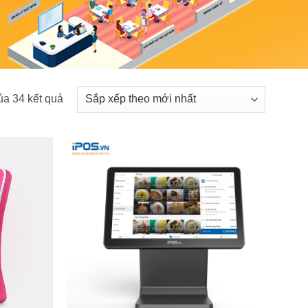
Đã
ủa 34 kết quả
sắp
xếp
theo
mới
nhất