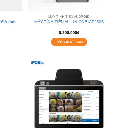
MÁY TÍNH TIỀN ANDROID
 Y6W (bản
MÁY TÍNH TIỀN ALL-IN-ONE iAP250S
6.200.000
₫
THÊM VÀO GIỎ HÀNG