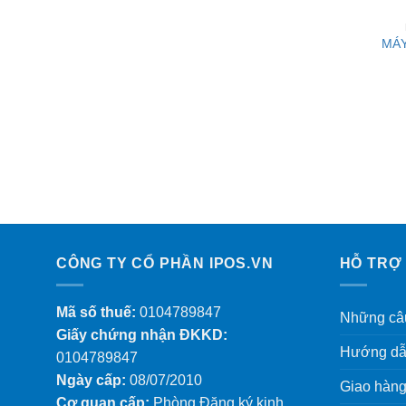
MÁY
CÔNG TY CỔ PHẦN IPOS.VN
HỖ TRỢ
Mã số thuế:
0104789847
Những câu
Giấy chứng nhận ĐKKD:
Hướng dẫ
0104789847
Ngày cấp:
08/07/2010
Giao hàng
Cơ quan cấp:
Phòng Đăng ký kinh