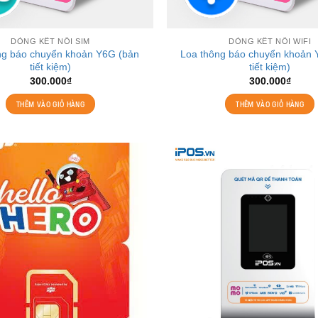
DÒNG KẾT NỐI SIM
DÒNG KẾT NỐI WIFI
ng báo chuyển khoản Y6G (bản
Loa thông báo chuyển khoản
tiết kiệm)
tiết kiệm)
300.000
₫
300.000
₫
THÊM VÀO GIỎ HÀNG
THÊM VÀO GIỎ HÀNG