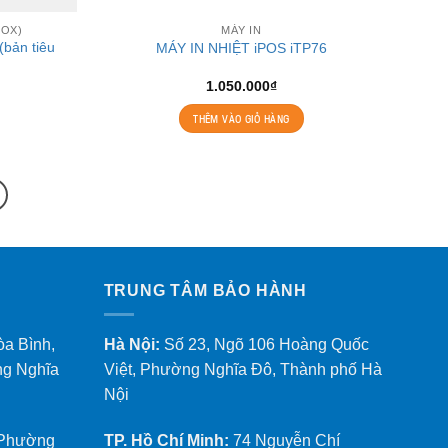
BOX)
MÁY IN
(bản tiêu
MÁY IN NHIỆT iPOS iTP76
1.050.000
₫
THÊM VÀO GIỎ HÀNG
TRUNG TÂM BẢO HÀNH
òa Bình,
Hà Nội:
Số 23, Ngõ 106 Hoàng Quốc
ng Nghĩa
Việt, Phường Nghĩa Đô, Thành phố Hà
Nội
 Phường
TP. Hồ Chí Minh:
74 Nguyễn Chí