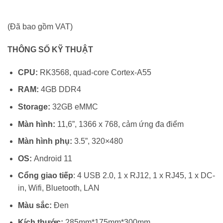
(Đã bao gồm VAT)
THÔNG SỐ KỸ THUẬT
CPU:
RK3568, quad-core Cortex-A55
RAM:
4GB DDR4
Storage:
32GB eMMC
Màn hình:
11,6”, 1366 x 768, cảm ứng đa điểm
Màn hình phụ:
3.5”, 320×480
OS:
Android 11
Cổng giao tiếp
: 4 USB 2.0, 1 x RJ12, 1 x RJ45, 1 x DC-
in, Wifi, Bluetooth, LAN
Màu sắc:
Đen
Kích thước:
285mm*175mm*300mm