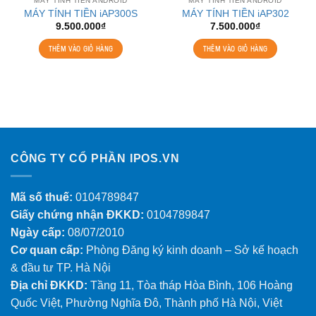
MÁY TÍNH TIỀN ANDROID
MÁY TÍNH TIỀN ANDROID
MÁY TÍNH TIỀN iAP300S
MÁY TÍNH TIỀN iAP302
9.500.000
₫
7.500.000
₫
THÊM VÀO GIỎ HÀNG
THÊM VÀO GIỎ HÀNG
CÔNG TY CỔ PHẦN IPOS.VN
Mã số thuế:
0104789847
Giấy chứng nhận ĐKKD:
0104789847
Ngày cấp:
08/07/2010
Cơ quan cấp:
Phòng Đăng ký kinh doanh – Sở kế hoạch
& đầu tư TP. Hà Nội
Địa chỉ ĐKKD:
Tầng 11, Tòa tháp Hòa Bình, 106 Hoàng
Quốc Việt, Phường Nghĩa Đô, Thành phố Hà Nội, Việt