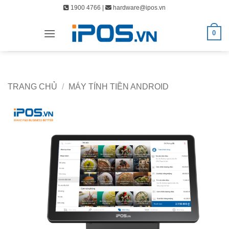
Bỏ
1900 4766 |
hardware@ipos.vn
qua
nội
0
dung
TRANG CHỦ
/
MÁY TÍNH TIỀN ANDROID