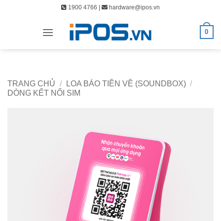
Bỏ
1900 4766 |
hardware@ipos.vn
qua
nội
0
dung
TRANG CHỦ
/
LOA BÁO TIỀN VỀ (SOUNDBOX)
/
DÒNG KẾT NỐI SIM