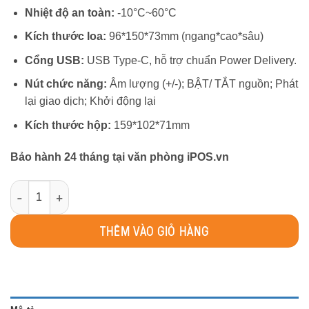
Nhiệt độ an toàn:
-10°C~60°C
Kích thước loa:
96*150*73mm (ngang*cao*sâu)
Cổng USB:
USB Type-C, hỗ trợ chuẩn Power Delivery.
Nút chức năng:
Âm lượng (+/-); BẬT/ TẮT nguồn; Phát
lại giao dịch; Khởi động lại
Kích thước hộp:
159*102*71mm
Bảo hành 24 tháng tại văn phòng iPOS.vn
Loa thông báo chuyển khoản Y6G (bản tiế
THÊM VÀO GIỎ HÀNG