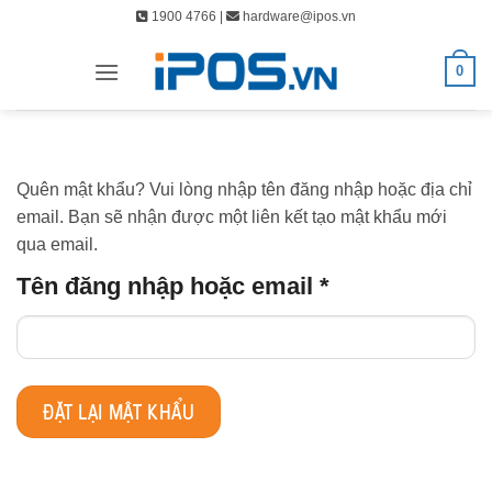
Bỏ
1900 4766 |
hardware@ipos.vn
qua
nội
0
dung
Quên mật khẩu? Vui lòng nhập tên đăng nhập hoặc địa chỉ
email. Bạn sẽ nhận được một liên kết tạo mật khẩu mới
qua email.
Bắt
Tên đăng nhập hoặc email
*
buộc
ĐẶT LẠI MẬT KHẨU