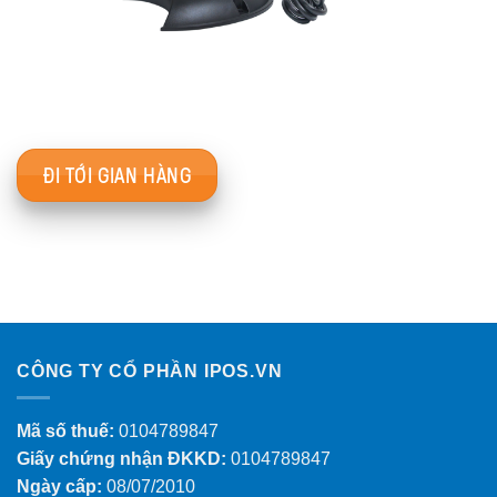
ĐI TỚI GIAN HÀNG
CÔNG TY CỔ PHẦN IPOS.VN
Mã số thuế:
0104789847
Giấy chứng nhận ĐKKD:
0104789847
Ngày cấp:
08/07/2010