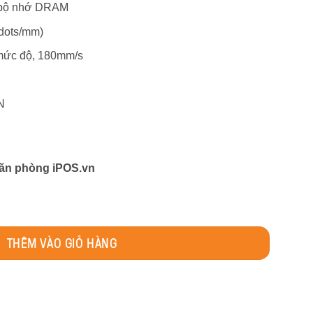
 bộ nhớ DRAM
 dots/mm)
mức độ, 180mm/s
N
 văn phòng iPOS.vn
iPOS iTP3350 số lượng
THÊM VÀO GIỎ HÀNG