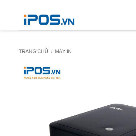
Bỏ
qua
nội
dung
TRANG CHỦ
/
MÁY IN