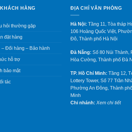
 KHÁCH HÀNG
ĐỊA CHỈ VĂN PHÒNG
Hà Nội:
Tầng 11, Tòa tháp H
 hỏi thường gặp
106 Hoàng Quốc Việt, Phườ
n đặt hàng
Đô, Thành phố Hà Nội
 – Đổi hàng – Bảo hành
Đà Nẵng:
Số 80 Núi Thành,
ức hỗ trợ
Hòa Cường, Thành phố Đà 
h bảo mật
TP. Hồ Chí Minh:
Tầng 12, T
Lottery Tower, Số 77 Trần Nh
i tác
Phường An Đông, Thành phố
Minh
Chi nhánh:
Xem chi tiết