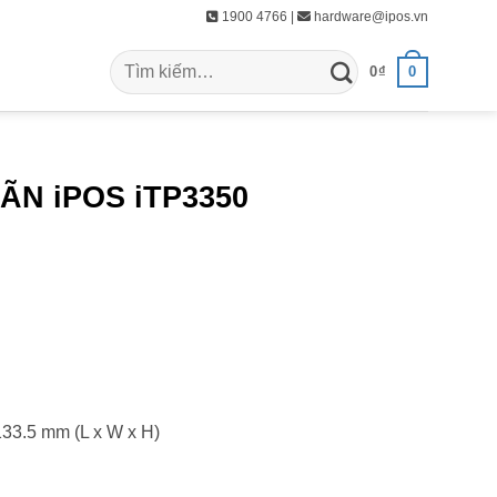
1900 4766 |
hardware@ipos.vn
Tìm
0
0
₫
kiếm:
HÃN iPOS iTP3350
133.5 mm (L x W x H)