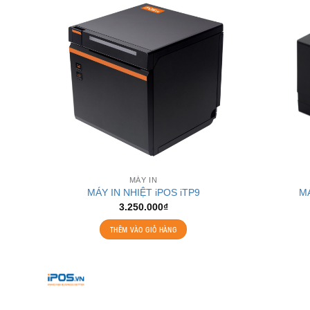
MÁY IN
MÁY IN NHIỆT iPOS iTP9
MÁ
3.250.000
₫
THÊM VÀO GIỎ HÀNG