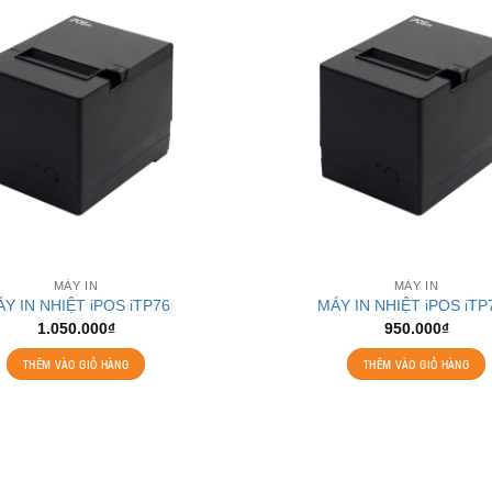
MÁY IN
MÁY IN
Y IN NHIỆT iPOS iTP76
MÁY IN NHIỆT iPOS iTP
1.050.000
₫
950.000
₫
THÊM VÀO GIỎ HÀNG
THÊM VÀO GIỎ HÀNG