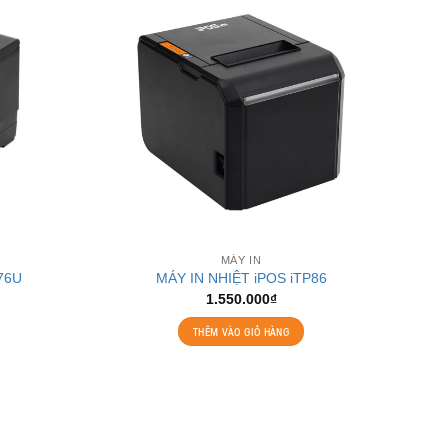
MÁY IN
76U
MÁY IN NHIỆT iPOS iTP86
1.550.000
₫
THÊM VÀO GIỎ HÀNG