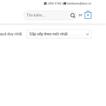
1900 4766 |
hardware@ipos.vn
Tìm
0
0
₫
kiếm:
t quả duy nhất