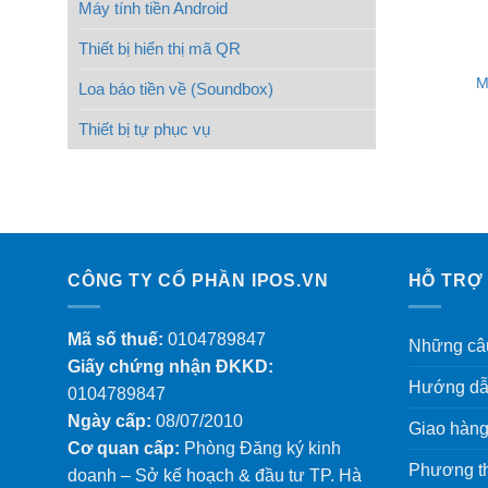
Máy tính tiền Android
Thiết bị hiển thị mã QR
M
Loa báo tiền về (Soundbox)
Thiết bị tự phục vụ
CÔNG TY CỔ PHẦN IPOS.VN
HỖ TRỢ
Mã số thuế:
0104789847
Những câu
Giấy chứng nhận ĐKKD:
Hướng dẫ
0104789847
Ngày cấp:
08/07/2010
Giao hàng
Cơ quan cấp:
Phòng Đăng ký kinh
Phương th
doanh – Sở kế hoạch & đầu tư TP. Hà