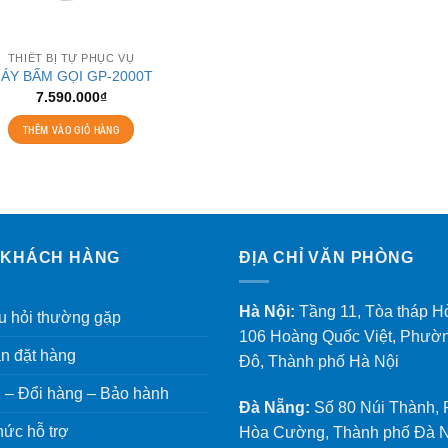
THIẾT BỊ TỰ PHỤC VỤ
ÁY BẤM GỌI GP-2000T
7.590.000
₫
THÊM VÀO GIỎ HÀNG
 KHÁCH HÀNG
ĐỊA CHỈ VĂN PHÒNG
Hà Nội:
Tầng 11, Tòa tháp H
 hỏi thường gặp
106 Hoàng Quốc Việt, Phườ
n đặt hàng
Đô, Thành phố Hà Nội
 – Đổi hàng – Bảo hành
Đà Nẵng:
Số 80 Núi Thành,
ức hỗ trợ
Hòa Cường, Thành phố Đà 