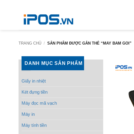
Bỏ
qua
nội
dung
TRANG CHỦ
/
SẢN PHẨM ĐƯỢC GẮN THẺ “MAY BAM GOI”
DANH MỤC SẢN PHẨM
Giấy in nhiệt
Két đựng tiền
Máy đọc mã vạch
Máy in
Máy tính tiền